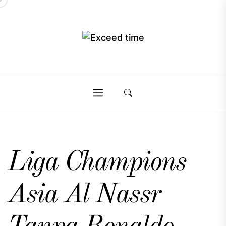
Skip
to
the
Exceed
content
Exceed
time
time
Liga Champions
Asia Al Nassr