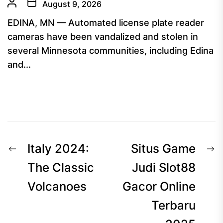
August 9, 2026
EDINA, MN — Automated license plate reader
cameras have been vandalized and stolen in
several Minnesota communities, including Edina
and...
Post
Previous
N
Italy 2024:
Situs Game
navigation
post:
p
The Classic
Judi Slot88
Volcanoes
Gacor Online
Terbaru