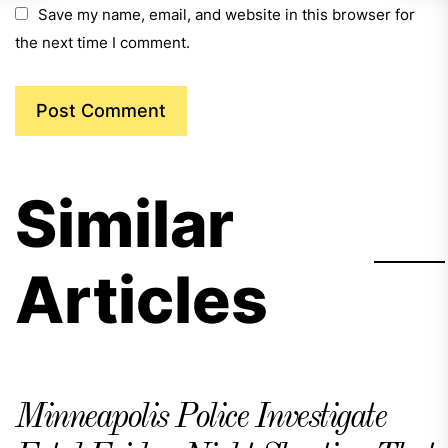
Save my name, email, and website in this browser for
the next time I comment.
Similar
Articles
Minneapolis Police Investigate