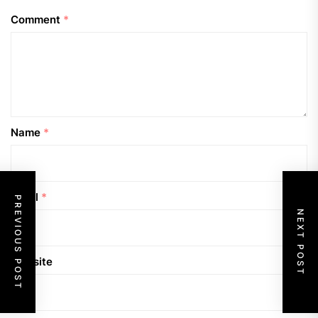
Comment
*
Name
*
Email
*
PREVIOUS POST
NEXT POST
Website