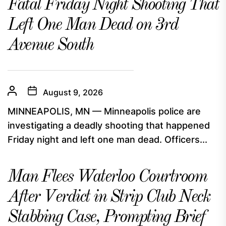
Fatal Friday Night Shooting That
Left One Man Dead on 3rd
Avenue South
August 9, 2026
MINNEAPOLIS, MN — Minneapolis police are
investigating a deadly shooting that happened
Friday night and left one man dead. Officers...
Man Flees Waterloo Courtroom
After Verdict in Strip Club Neck
Stabbing Case, Prompting Brief