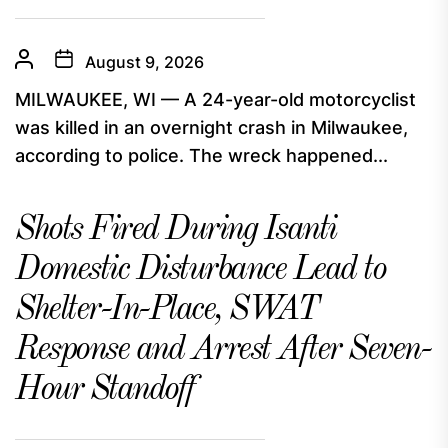
August 9, 2026
MILWAUKEE, WI — A 24-year-old motorcyclist
was killed in an overnight crash in Milwaukee,
according to police. The wreck happened...
Shots Fired During Isanti
Domestic Disturbance Lead to
Shelter-In-Place, SWAT
Response and Arrest After Seven-
Hour Standoff