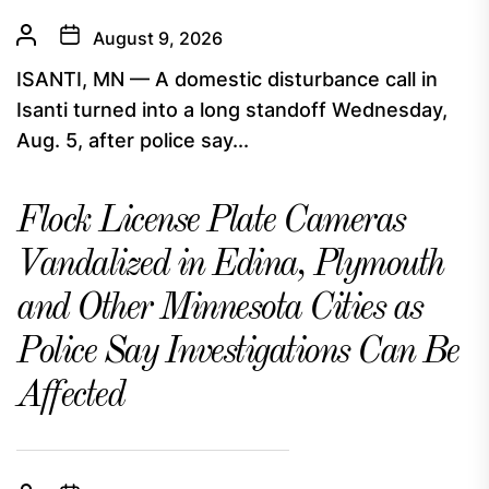
August 9, 2026
ISANTI, MN — A domestic disturbance call in
Isanti turned into a long standoff Wednesday,
Aug. 5, after police say...
Flock License Plate Cameras
Vandalized in Edina, Plymouth
and Other Minnesota Cities as
Police Say Investigations Can Be
Affected