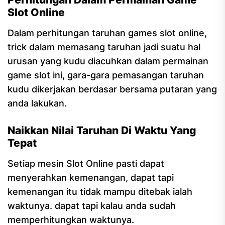
Slot Online
Dalam perhitungan taruhan games slot online,
trick dalam memasang taruhan jadi suatu hal
urusan yang kudu diacuhkan dalam permainan
game slot ini, gara-gara pemasangan taruhan
kudu dikerjakan berdasar bersama putaran yang
anda lakukan.
Naikkan Nilai Taruhan Di Waktu Yang
Tepat
Setiap mesin Slot Online pasti dapat
menyerahkan kemenangan, dapat tapi
kemenangan itu tidak mampu ditebak ialah
waktunya. dapat tapi kalau anda sudah
memperhitungkan waktunya.