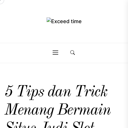
Skip
to
the
Exceed
content
Exceed
time
time
5 Tips dan Trick
Menang Bermain