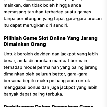
mainkan, dan tidak boleh hingga anda
memasang taruhan terhadap suatu games
tanpa perhitungan yang tepat gara-gara urusan
itu dapat merugikan diri sendiri.
Pilihlah Game Slot Online Yang Jarang
Dimainkan Orang
Untuk beroleh deviden dan jackpot yang lebih
besar, anda disarankan manfaat bermain
terhadap model permainan yang paling jarang
dimainkan oleh seluruh bettor, gara-gara
bersama begitu maka peluang anda untuk
menggapai bonus dan juga jackpot yang lebih
banyak dapat paling terbuka.
Perhitungan Dalam Permainan Game