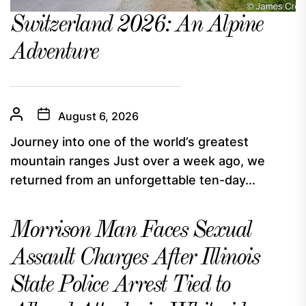
Switzerland 2026: An Alpine
Adventure
August 6, 2026
Journey into one of the world’s greatest
mountain ranges Just over a week ago, we
returned from an unforgettable ten-day...
Morrison Man Faces Sexual
Assault Charges After Illinois
State Police Arrest Tied to