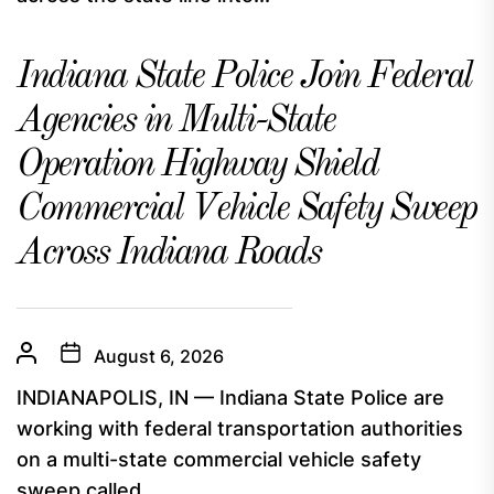
Indiana State Police Join Federal
Agencies in Multi-State
Operation Highway Shield
Commercial Vehicle Safety Sweep
Across Indiana Roads
August 6, 2026
INDIANAPOLIS, IN — Indiana State Police are
working with federal transportation authorities
on a multi-state commercial vehicle safety
sweep called...