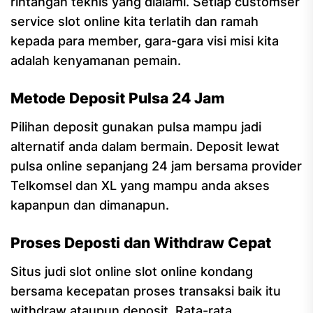
rintangan teknis yang dialami. Setiap customser
service slot online kita terlatih dan ramah
kepada para member, gara-gara visi misi kita
adalah kenyamanan pemain.
Metode Deposit Pulsa 24 Jam
Pilihan deposit gunakan pulsa mampu jadi
alternatif anda dalam bermain. Deposit lewat
pulsa online sepanjang 24 jam bersama provider
Telkomsel dan XL yang mampu anda akses
kapanpun dan dimanapun.
Proses Deposti dan Withdraw Cepat
Situs judi slot online slot online kondang
bersama kecepatan proses transaksi baik itu
withdraw ataupun deposit. Rata-rata