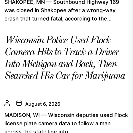
SHAKOPEE, MN — Southbound Highway 169
was closed in Shakopee after a wrong-way
crash that turned fatal, according to the...
Wisconsin Police Used Flock
Camera Hits to Track a Driver
Into Michigan and Back, Then
Searched His Car for Marijuana
August 6, 2026
MADISON, WI — Wisconsin deputies used Flock
license plate camera data to follow a man
across the state line into...