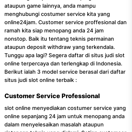
ataupun game lainnya, anda mampu
menghubungi costumer service kita yang
online24jam. Customer service proffesional dan
ramah kita siap menopang anda 24 jam
nonstop. Baik itu tentang teknis permainan
ataupun deposit withdraw yang terkendala.
Tunggu apa lagi? Segera daftar di situs judi slot
online terpercaya dan terlengkap di Indonesia.
Berikut ialah 3 model service berasal dari daftar
situs judi slot online terbaik :
Customer Service Professional
slot online menyediakan costumer service yang
online sepanjang 24 jam untuk menopang anda
dalam menyelesaikan masalah ataupun