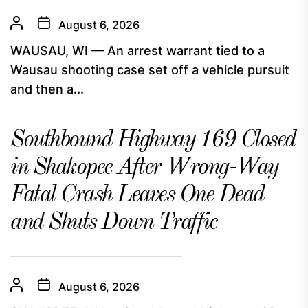
August 6, 2026
WAUSAU, WI — An arrest warrant tied to a
Wausau shooting case set off a vehicle pursuit
and then a...
Southbound Highway 169 Closed
in Shakopee After Wrong-Way
Fatal Crash Leaves One Dead
and Shuts Down Traffic
August 6, 2026