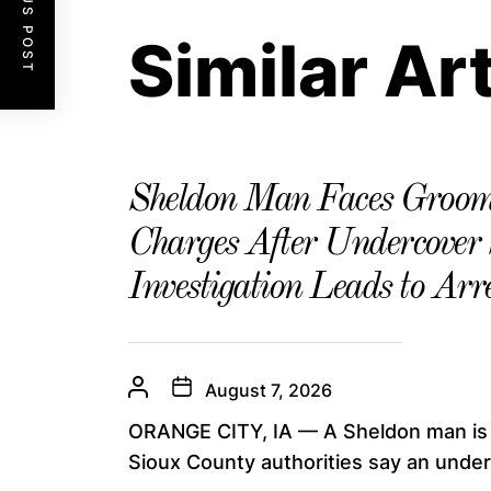
PREVIOUS POST
Similar Ar
Sheldon Man Faces Groom
Charges After Undercover
Investigation Leads to Arre
August 7, 2026
ORANGE CITY, IA — A Sheldon man is f
Sioux County authorities say an underc