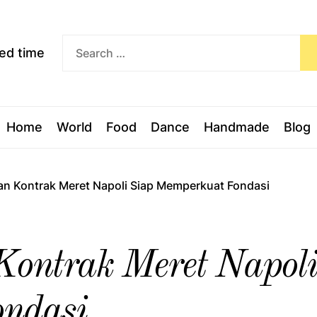
Exceed
ceed time
time
Home
World
Food
Dance
Handmade
Blog
an Kontrak Meret Napoli Siap Memperkuat Fondasi
ontrak Meret Napoli
ndasi