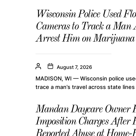
Wisconsin Police Used Flo
Cameras to Track a Man A
Arrest Him on Marijuana
August 7, 2026
MADISON, WI — Wisconsin police used 
trace a man’s travel across state lines 
Mandan Daycare Owner Fa
Imposition Charges After P
Reported Abuse at Home-B