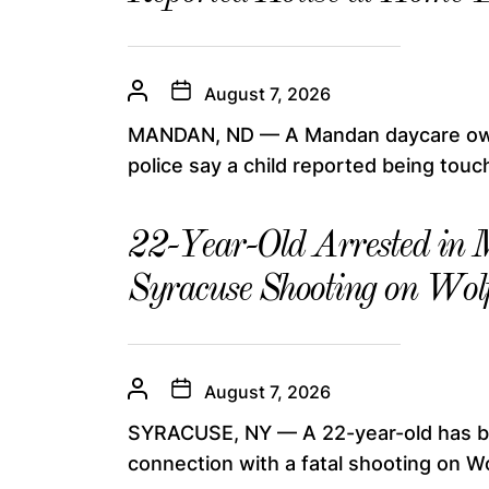
August 7, 2026
MANDAN, ND — A Mandan daycare owner
police say a child reported being touch
22-Year-Old Arrested in M
Syracuse Shooting on Wolf 
August 7, 2026
SYRACUSE, NY — A 22-year-old has be
connection with a fatal shooting on Wol