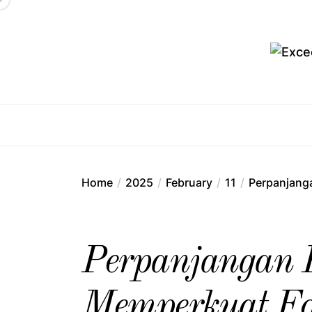
Skip
to
the
content
Ex
Home
2025
February
11
Perpanjang
Perpanjangan K
Memperkuat Fo