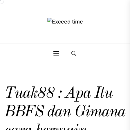
Skip
to
the
Exceed
content
Exceed
time
time
Tuak88 : Apa Itu
BBFS dan Gimana