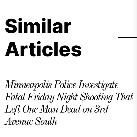
Similar
Articles
Minneapolis Police Investigate
Fatal Friday Night Shooting That
Left One Man Dead on 3rd
Avenue South