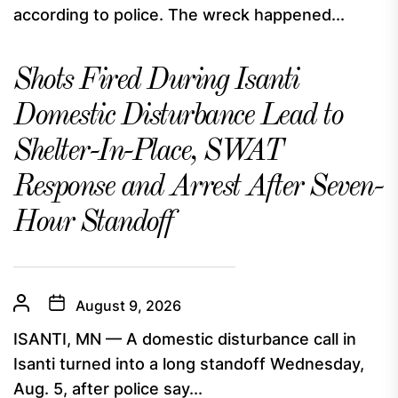
according to police. The wreck happened...
Shots Fired During Isanti
Domestic Disturbance Lead to
Shelter-In-Place, SWAT
Response and Arrest After Seven-
Hour Standoff
August 9, 2026
ISANTI, MN — A domestic disturbance call in
Isanti turned into a long standoff Wednesday,
Aug. 5, after police say...