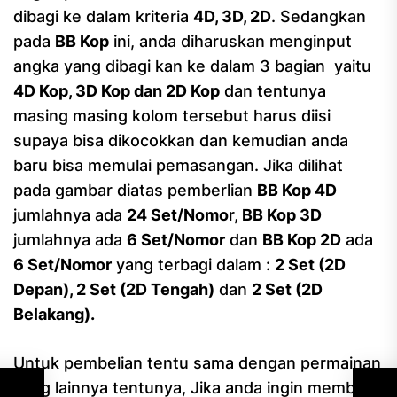
dibagi ke dalam kriteria
4D, 3D, 2D
. Sedangkan
pada
BB Kop
ini, anda diharuskan menginput
angka yang dibagi kan ke dalam 3 bagian yaitu
4D Kop, 3D Kop dan 2D Kop
dan tentunya
masing masing kolom tersebut harus diisi
supaya bisa dikocokkan dan kemudian anda
baru bisa memulai pemasangan. Jika dilihat
pada gambar diatas pemberlian
BB Kop 4D
jumlahnya ada
24 Set/Nomo
r,
BB Kop 3D
jumlahnya ada
6 Set/Nomor
dan
BB Kop 2D
ada
6 Set/Nomor
yang terbagi dalam :
2 Set (2D
Depan), 2 Set (2D Tengah)
dan
2 Set (2D
Belakang).
Untuk pembelian tentu sama dengan permainan
yang lainnya tentunya, Jika anda ingin membeli