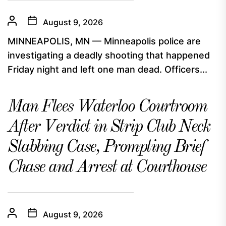
August 9, 2026
MINNEAPOLIS, MN — Minneapolis police are
investigating a deadly shooting that happened
Friday night and left one man dead. Officers...
Man Flees Waterloo Courtroom
After Verdict in Strip Club Neck
Stabbing Case, Prompting Brief
Chase and Arrest at Courthouse
August 9, 2026