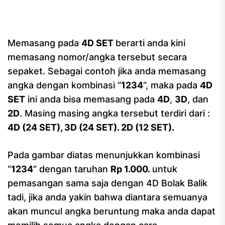
Memasang pada
4D SET
berarti anda kini
memasang nomor/angka tersebut secara
sepaket. Sebagai contoh jika anda memasang
angka dengan kombinasi “
1234
“, maka pada
4D
SET
ini anda bisa memasang pada
4D
,
3D
, dan
2D
. Masing masing angka tersebut terdiri dari :
4D (24 SET), 3D (24 SET). 2D (12 SET).
Pada gambar diatas menunjukkan kombinasi
“
1234
” dengan taruhan
Rp 1.000.
untuk
pemasangan sama saja dengan 4D Bolak Balik
tadi, jika anda yakin bahwa diantara semuanya
akan muncul angka beruntung maka anda dapat