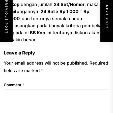
PREVIOUS POST
4D Kop
dengan jumlah
24 Set/Nomor
, maka
NEXT POST
perhitungannya
24 Set x Rp 1.000 = Rp
24.000,
dan tentunya semakin anda
memasangkan pada banyak kriteria pembelian
yang ada di
BB Kop
ini tentunya diskon akan
semakin besar.
Leave a Reply
Your email address will not be published.
Required
fields are marked
*
Comment
*