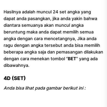
Hasilnya adalah muncul 24 set angka yang
dapat anda pasangkan, jika anda yakin bahwa
diantara semuanya akan muncul angka
beruntung maka anda dapat memilih semua
angka dengan cara mencetangnya, Jika anda
ragu dengan angka tersebut anda bisa memilih
beberapa angka saja dan pemasangan dilakukan
dengan cara menekan tombol “
BET
” yang ada
dibawahnya.
4D (SET)
Anda bisa lihat pada gambar berikut ini :