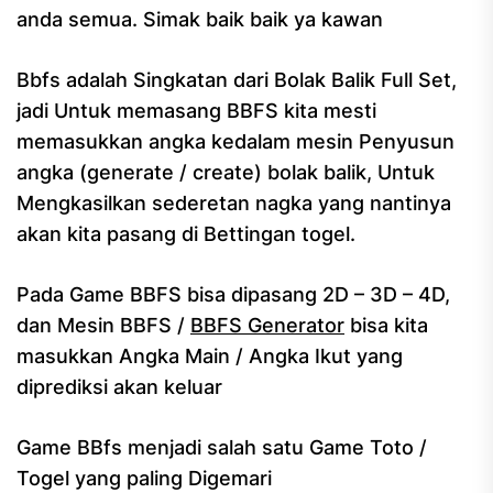
anda semua. Simak baik baik ya kawan
Bbfs adalah Singkatan dari Bolak Balik Full Set,
jadi Untuk memasang BBFS kita mesti
memasukkan angka kedalam mesin Penyusun
angka (generate / create) bolak balik, Untuk
Mengkasilkan sederetan nagka yang nantinya
akan kita pasang di Bettingan togel.
Pada Game BBFS bisa dipasang 2D – 3D – 4D,
dan Mesin BBFS /
BBFS Generator
bisa kita
masukkan Angka Main / Angka Ikut yang
diprediksi akan keluar
Game BBfs menjadi salah satu Game Toto /
Togel yang paling Digemari